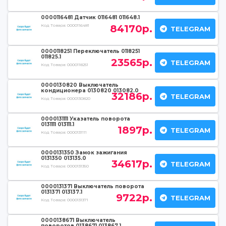
0000116481 Датчик 0116481 011648.1
84170р.
Код Товара:
0000116481
TELEGRAM
0000118251 Переключатель 0118251
011825.1
23565р.
TELEGRAM
Код Товара:
0000118251
0000130820 Выключатель
кондиционера 0130820 013082.0
32186р.
TELEGRAM
Код Товара:
0000130820
0000131111 Указатель поворота
0131111 013111.1
1897р.
TELEGRAM
Код Товара:
0000131111
0000131350 Замок зажигания
0131350 013135.0
34617р.
TELEGRAM
Код Товара:
0000131350
0000131371 Выключатель поворота
0131371 013137.1
9722р.
TELEGRAM
Код Товара:
0000131371
0000138671 Выключатель
поворотов 0138671 013867.1