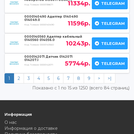
11334р.
TELEGRAM
Код Товара:
0000138671
0000140490 Адаптер 0140490
014049.0
11596р.
TELEGRAM
Код Товара:
0000140490
0000140560 Адаптер кабельный
0140560 014056.0
10243р.
TELEGRAM
Код Товара:
0000140560
0000142071 Датчик 0142071
014207.1
57744р.
TELEGRAM
Код Товара:
0000142071
1
2
3
4
5
6
7
8
9
>
>|
Показано с 1 по 15 из 1250 (всего 84 страниц)
Информация
О нас
Информация о доставке