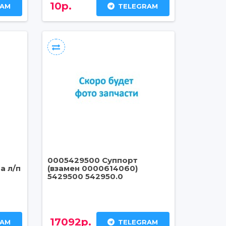
10р.
RAM
TELEGRAM
0005429500 Суппорт
а л/п
(взамен 0000614060)
5429500 542950.0
17092р.
RAM
TELEGRAM