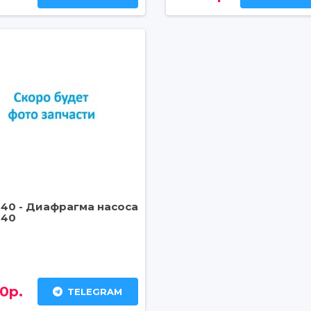
140 - Диафрагма насоса
140
0р.
TELEGRAM