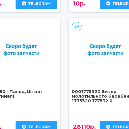
.
10р.
TELEGRAM
TELEG
90 - Палец, Штивт
0001775320 Битер
гинал)
молотильного барабан
1775320 177532.0
.
28110р.
TELEGRAM
TELEG