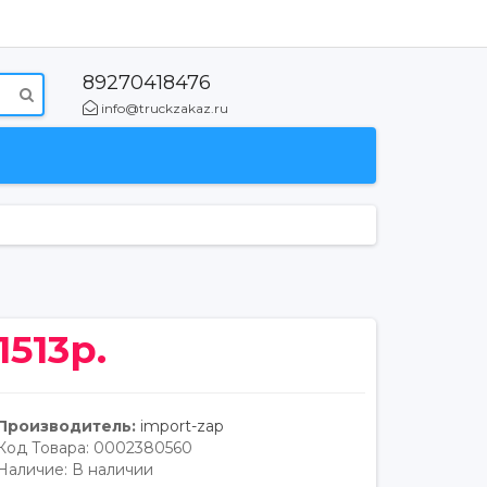
89270418476
info@truckzakaz.ru
1513р.
Производитель:
import-zap
Код Товара:
0002380560
Наличие:
В наличии