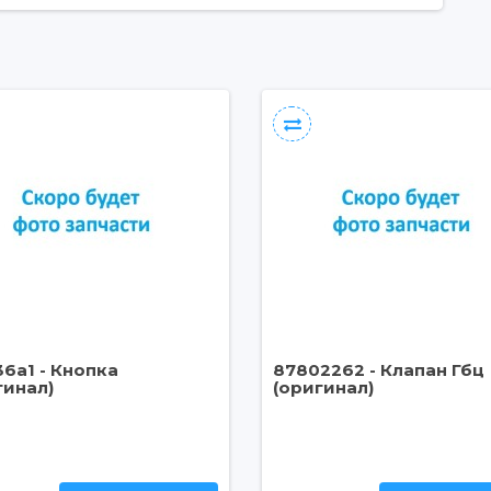
36a1 - Кнопка
87802262 - Клапан Гбц
гинал)
(оригинал)