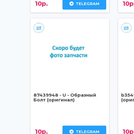
10р.
10р
TELEGRAM
87439948 - U - Образный
b354
Болт (оригинал)
(ори
10р.
10р
TELEGRAM