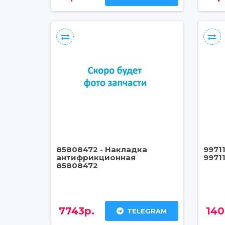
85808472 - Накладка
9971
антифрикционная
9971
85808472
7743р.
140
TELEGRAM