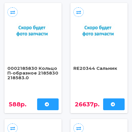
0002185830 Кольцо
RE20344 Сальник
П-образное 2185830
218583.0
588р.
26637р.