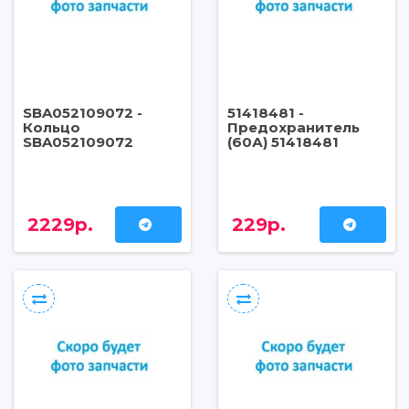
SBA052109072 -
51418481 -
Кольцо
Предохранитель
SBA052109072
(60А) 51418481
2229р.
229р.