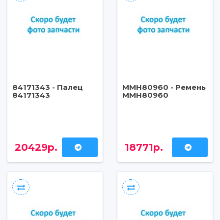
84171343 - Палец
MMH80960 - Ремень
84171343
MMH80960
20429р.
18771р.