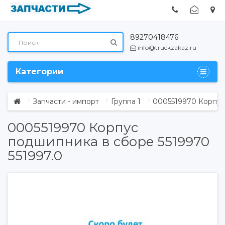
89270418476
info@truckzakaz.ru
Категории
Запчасти - импорт
Группа 1
0005519970 Корпус
0005519970 Корпус
подшипника в сборе 5519970
551997.0