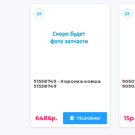
51558749 - Коронка ковша
9050
51558749
9050
6486р.
15р
TELEGRAM