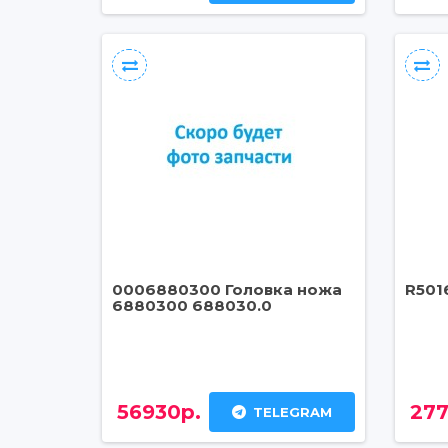
0006880300 Головка ножа
R501
6880300 688030.0
56930р.
277
TELEGRAM