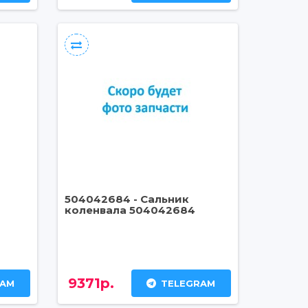
504042684 - Сальник
коленвала 504042684
9371р.
RAM
TELEGRAM