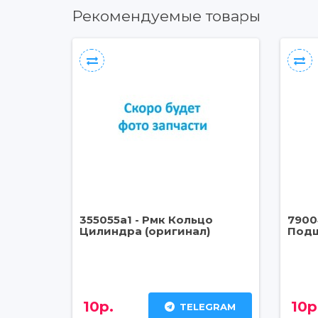
Рекомендуемые товары
355055a1 - Рмк Кольцо
7900
Цилиндра (оригинал)
Подш
10р.
10р
TELEGRAM