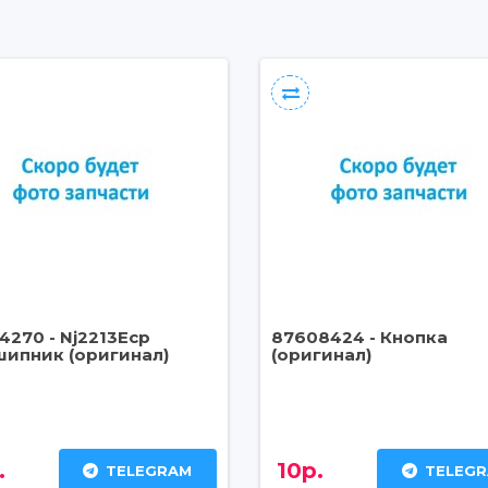
4270 - Nj2213Ecp
87608424 - Кнопка
ипник (оригинал)
(оригинал)
.
10р.
TELEGRAM
TELEG