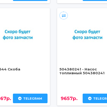
644 Скоба
504380241 - Насос
топливный 504380241
67р.
9657р.
TELEGRAM
TELEG