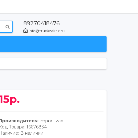
89270418476
info@truckzakaz.ru
15р.
Производитель:
import-zap
Код Товара:
16676834
Наличие:
В наличии