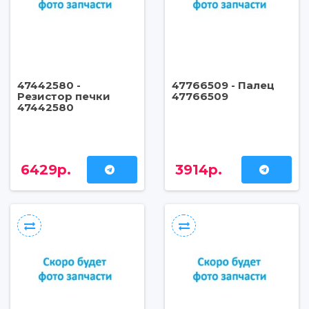
47442580 -
47766509 - Палец
Резистор печки
47766509
47442580
6429р.
3914р.