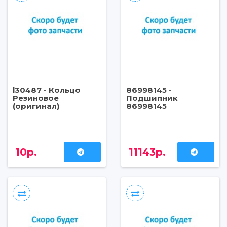
l30487 - Кольцо
86998145 -
Резиновое
Подшипник
(оригинал)
86998145
10р.
11143р.