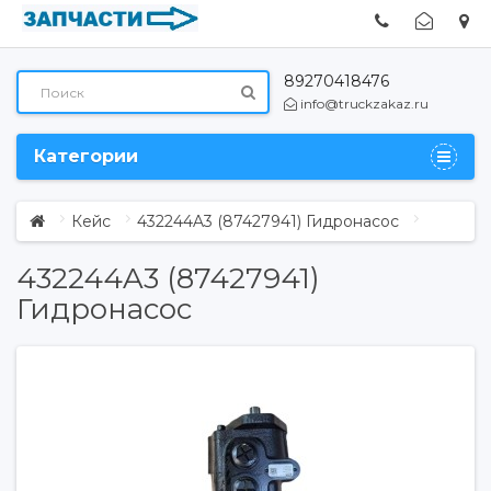
89270418476
info@truckzakaz.ru
Категории
Кейс
432244A3 (87427941) Гидронасос
432244A3 (87427941)
Гидронасос