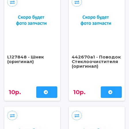
L127848 - Шнек
442670a1 - Поводок
(оригинал)
Стеклоочистителя
(оригинал)
10р.
10р.