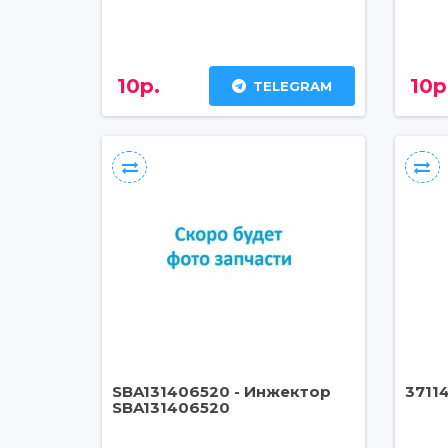
10р.
10р
TELEGRAM
SBA131406520 - Инжектор
3711
SBA131406520