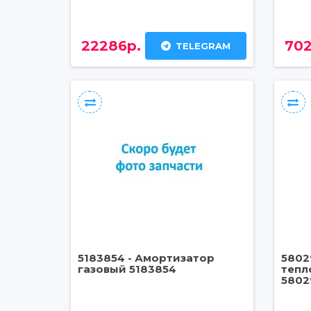
22286р.
702
TELEGRAM
5183854 - Амортизатор
5802
газовый 5183854
тепл
5802