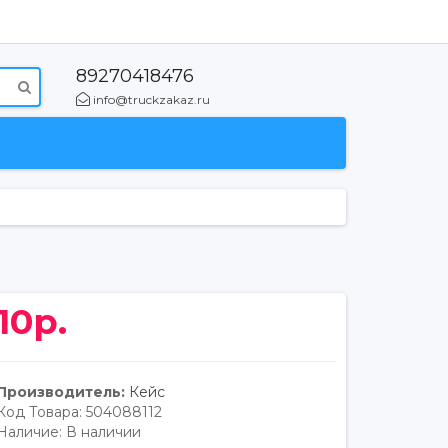
89270418476
info@truckzakaz.ru
10р.
Производитель:
Кейс
Код Товара:
504088112
Наличие:
В наличии