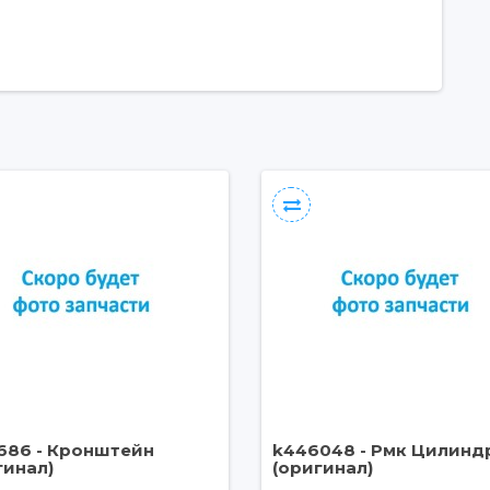
686 - Кронштейн
k446048 - Рмк Цилинд
гинал)
(оригинал)