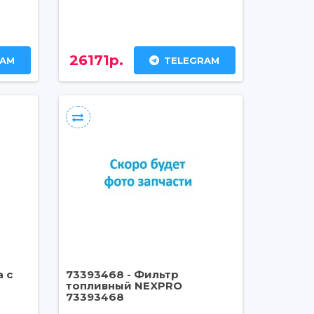
26171р.
RAM
TELEGRAM
 с
73393468 - Фильтр
топливный NEXPRO
73393468