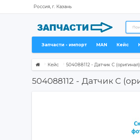
Россия, г. Казань
Запчасти - импорт
MAN
Кейс
Кейс
504088112 - Датчик C (оригинал)
504088112 - Датчик C (ор