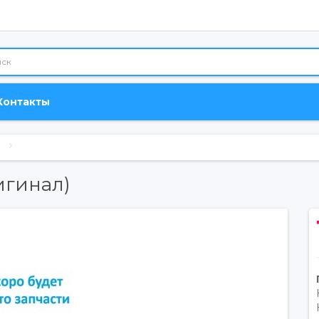
Контакты
игинал)