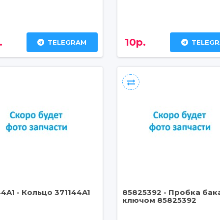
.
10р.
TELEGRAM
TELEG
44A1 - Кольцо 371144A1
85825392 - Пробка бака
ключом 85825392