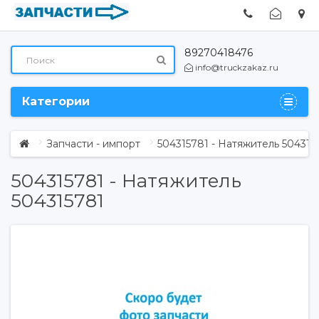
89270418476
info@truckzakaz.ru
Категории
Запчасти - импорт
504315781 - Натяжитель 504315
504315781 - Натяжитель
504315781