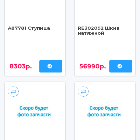
A87781 Ступица
RE302092 Шкив
натяжной
8303р.
56990р.