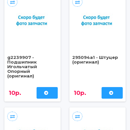
g2239907 -
295094a1 - Штуцер
Подшипник
(оригинал)
Игольчатый
Опорный
(оригинал)
10р.
10р.