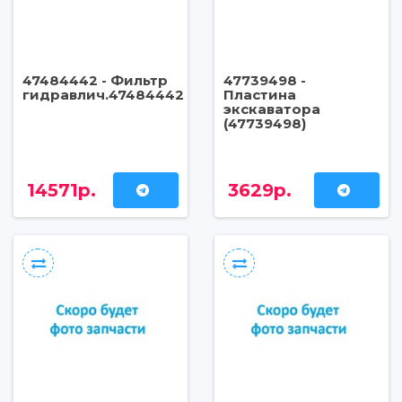
47484442 - Фильтр
47739498 -
гидравлич.47484442
Пластина
экскаватора
(47739498)
14571р.
3629р.