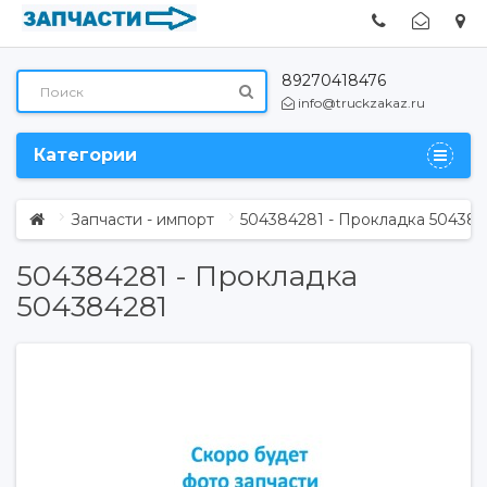
89270418476
info@truckzakaz.ru
Категории
Запчасти - импорт
504384281 - Прокладка 504384
504384281 - Прокладка
504384281