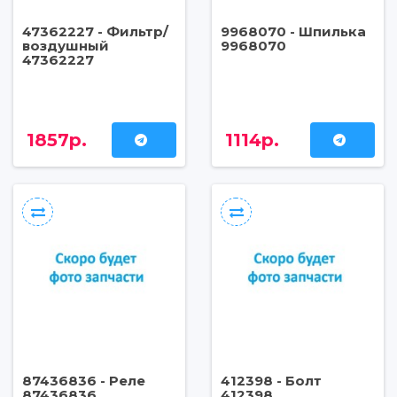
47362227 - Фильтр/
9968070 - Шпилька
воздушный
9968070
47362227
1857р.
1114р.
87436836 - Реле
412398 - Болт
87436836
412398