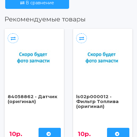
В сравнение
Рекомендуемые товары
84058862 - Датчик
ls02p000012 -
(оригинал)
Фильтр Топлива
(оригинал)
10р.
10р.