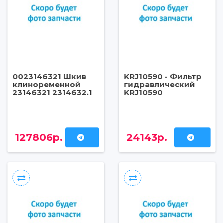
0023146321 Шкив
KRJ10590 - Фильтр
клиноременной
гидравлический
23146321 2314632.1
KRJ10590
127806р.
24143р.