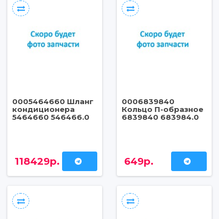
0005464660 Шланг
0006839840
кондиционера
Кольцо П-образное
5464660 546466.0
6839840 683984.0
118429р.
649р.