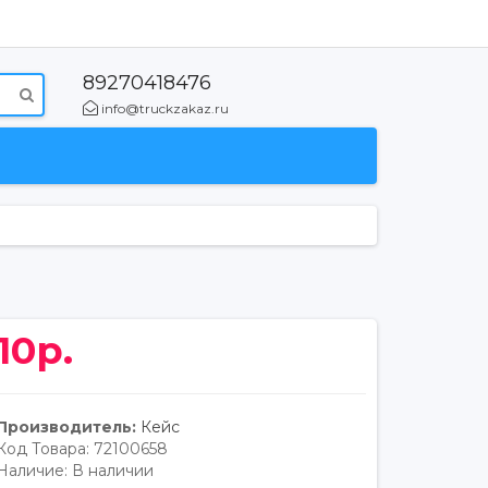
89270418476
info@truckzakaz.ru
10р.
Производитель:
Кейс
Код Товара:
72100658
Наличие:
В наличии