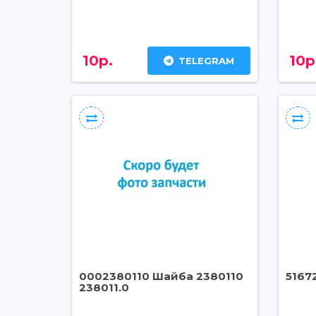
10р.
10р
TELEGRAM
0002380110 Шайба 2380110
5167
238011.0