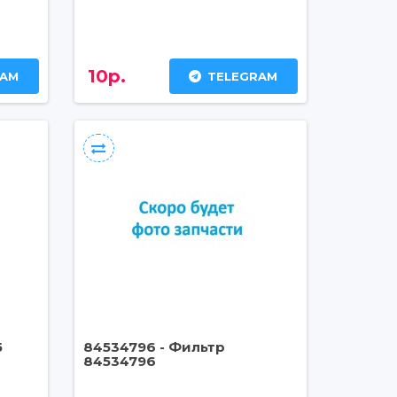
10р.
RAM
TELEGRAM
5
84534796 - Фильтр
84534796