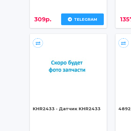
309р.
135
TELEGRAM
KHR2433 - Датчик KHR2433
4892