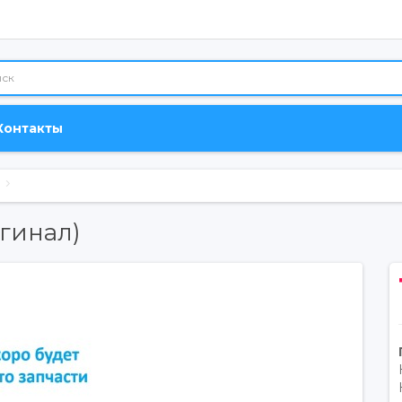
Контакты
игинал)