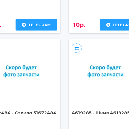
.
10р.
TELEGRAM
TELEG
2484 - Стекло 51672484
4619285 - Шкив 461928