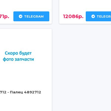
71р.
12086р.
TELEGRAM
TELEG
712 - Палец 4892712