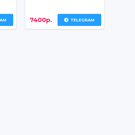
7400р.
RAM
TELEGRAM