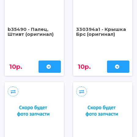
b35490 - Палец,
330394a1 - Крышка
Штивт (оригинал)
Брс (оригинал)
10р.
10р.