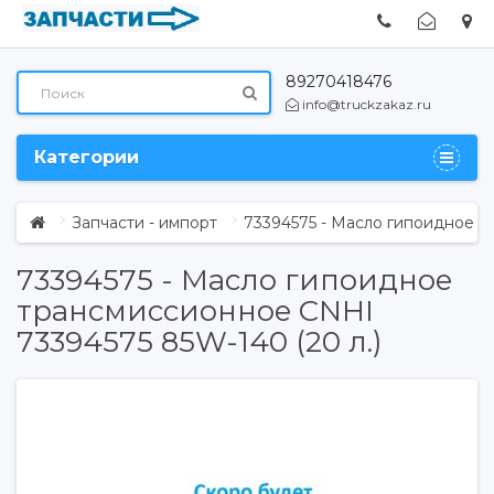
89270418476
info@truckzakaz.ru
Категории
Запчасти - импорт
73394575 - Масло гипоидное т
73394575 - Масло гипоидное
трансмиссионное CNHI
73394575 85W-140 (20 л.)