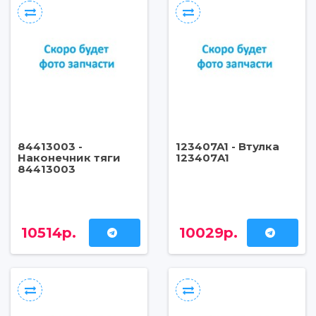
84413003 -
123407A1 - Втулка
Наконечник тяги
123407A1
84413003
10514р.
10029р.