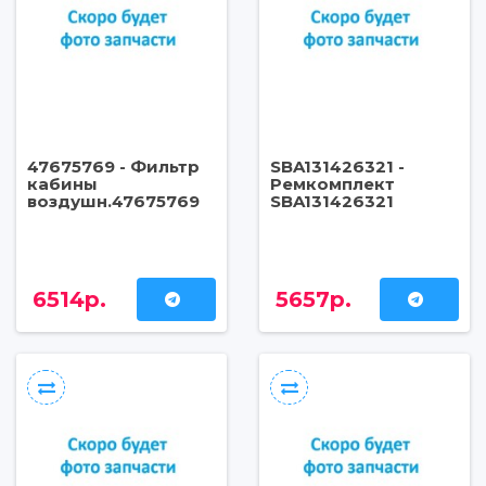
47675769 - Фильтр
SBA131426321 -
кабины
Ремкомплект
воздушн.47675769
SBA131426321
6514р.
5657р.