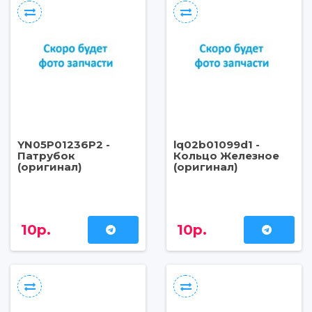
YN05P01236P2 -
lq02b01099d1 -
Патрубок
Кольцо Железное
(оригинал)
(оригинал)
10р.
10р.