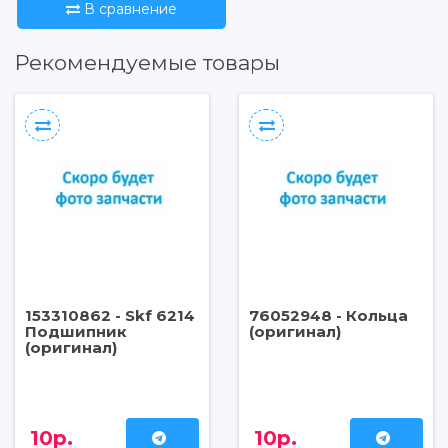
В сравнение
Рекомендуемые товары
153310862 - Skf 6214
76052948 - Кольца
Подшипник
(оригинал)
(оригинал)
10р.
10р.