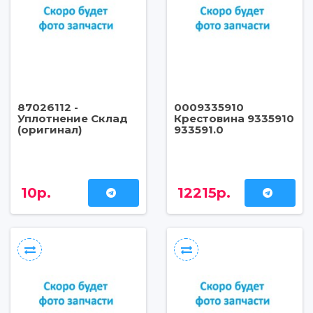
87026112 -
0009335910
Уплотнение Склад
Крестовина 9335910
(оригинал)
933591.0
10р.
12215р.