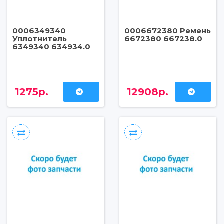
0006349340
0006672380 Ремень
Уплотнитель
6672380 667238.0
6349340 634934.0
1275р.
12908р.