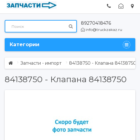
89270418476
info@truckzakaz.ru
Категории
Запчасти - импорт
84138750 - Клапана 84138750
84138750 - Клапана 84138750