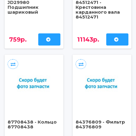
JD29980
84512471 -
Подшипник
Крестовина
шариковый
карданного вала
84512471
759р.
11143р.
87708438 - Кольцо
84376809 - Фильтр
87708438
84376809