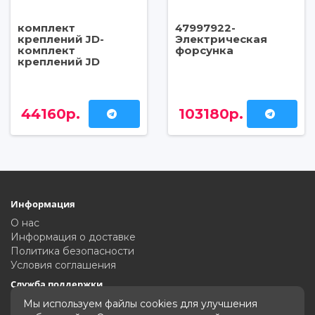
комплект
47997922-
креплений JD-
Электрическая
комплект
форсунка
креплений JD
44160р.
103180р.
Информация
О нас
Информация о доставке
Политика безопасности
Условия соглашения
Служба поддержки
Связаться с нами
Мы используем файлы cookies для улучшения