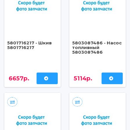
5801716217 - Шкив
5803087486 - Насос
5801716217
топливный
5803087486
6657р.
5114р.