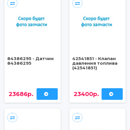
84386295 - Датчик
42541851 - Клапан
84386295
давления топлива
(42541851)
23686р.
23400р.