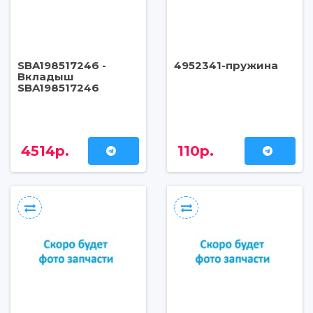
SBA198517246 -
4952341-пружина
Вкладыш
SBA198517246
4514р.
110р.