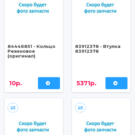
84446851 - Кольцо
83912378 - Втулка
Резиновое
83912378
(оригинал)
10р.
5371р.