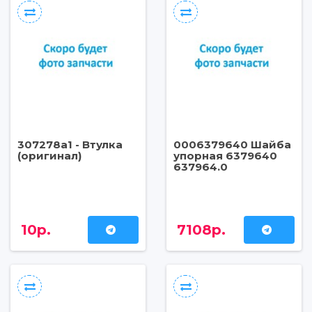
307278a1 - Втулка
0006379640 Шайба
(оригинал)
упорная 6379640
637964.0
10р.
7108р.