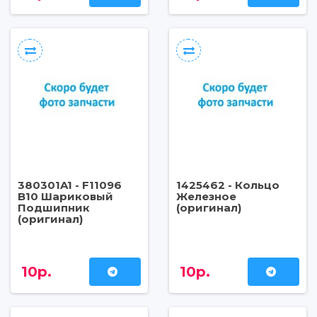
380301A1 - F11096
1425462 - Кольцо
B10 Шариковый
Железное
Подшипник
(оригинал)
(оригинал)
10р.
10р.