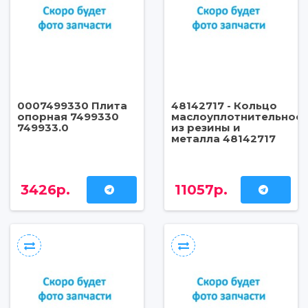
0007499330 Плита
48142717 - Кольцо
опорная 7499330
маслоуплотнительное
749933.0
из резины и
металла 48142717
3426р.
11057р.