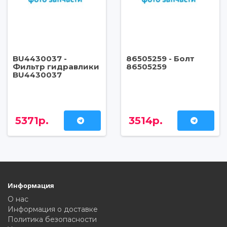
BU4430037 -
86505259 - Болт
Фильтр гидравлики
86505259
BU4430037
5371р.
3514р.
Информация
О нас
Информация о доставке
Политика безопасности