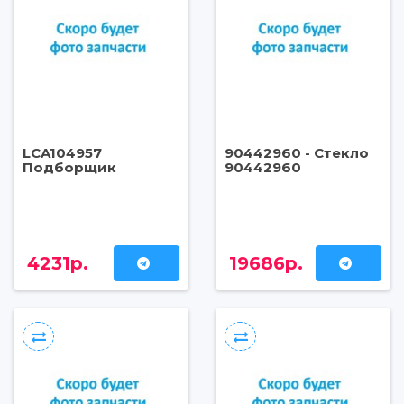
LCA104957
90442960 - Стекло
Подборщик
90442960
4231р.
19686р.