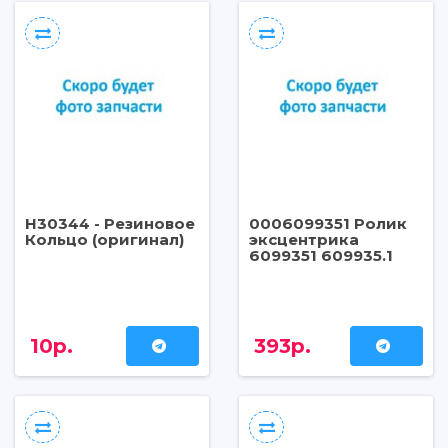
H30344 - Резиновое
0006099351 Ролик
Кольцо (оригинал)
эксцентрика
6099351 609935.1
10р.
393р.