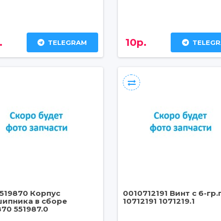
.
10р.
TELEGRAM
TELEG
519870 Корпус
0010712191 Винт с 6-гр.
ипника в сборе
10712191 1071219.1
870 551987.0