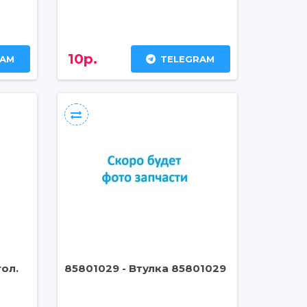
10р.
RAM
TELEGRAM
гол.
85801029 - Втулка 85801029