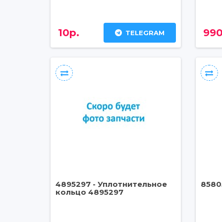
10р.
990
TELEGRAM
4895297 - Уплотнительное
8580
кольцо 4895297