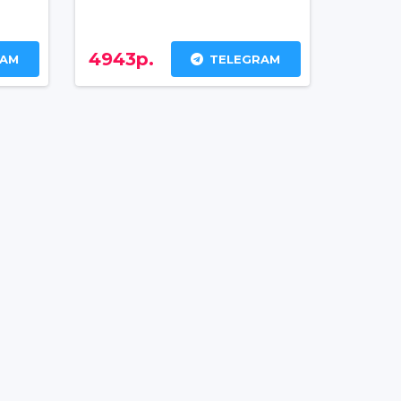
4943р.
RAM
TELEGRAM