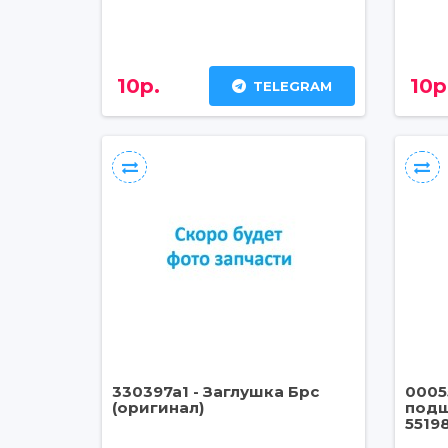
10р.
10р
TELEGRAM
330397a1 - Заглушка Брс
0005
(оригинал)
подш
5519