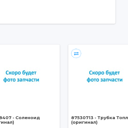
8407 - Соленоид
87530713 - Трубка Топ
гинал)
(оригинал)