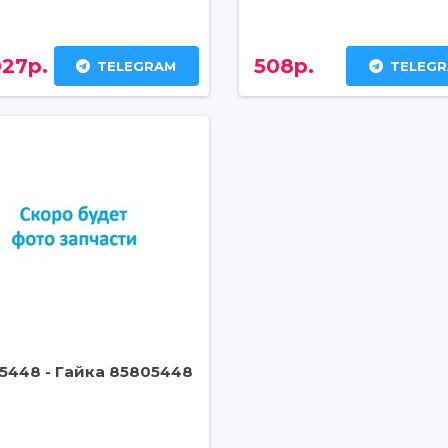
27р.
508р.
TELEGRAM
TELEG
5448 - Гайка 85805448