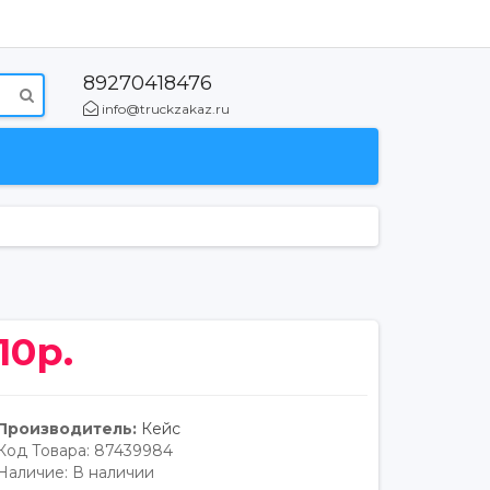
89270418476
info@truckzakaz.ru
10р.
Производитель:
Кейс
Код Товара:
87439984
Наличие:
В наличии