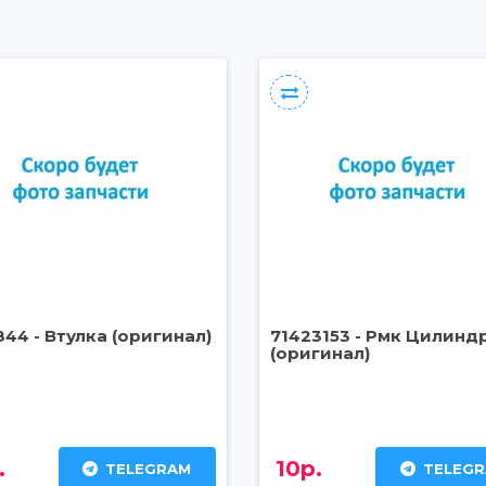
844 - Втулка (оригинал)
71423153 - Рмк Цилинд
(оригинал)
.
10р.
TELEGRAM
TELEG