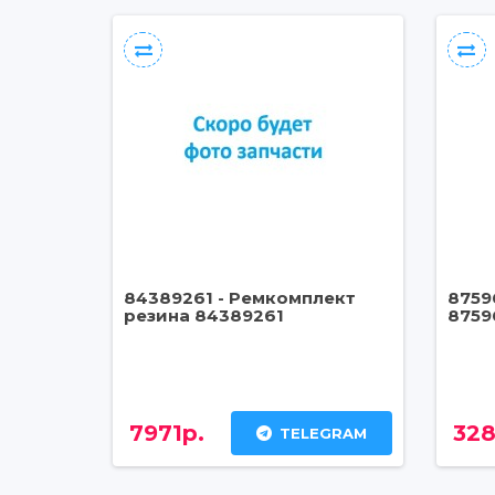
84389261 - Ремкомплект
8759
резина 84389261
8759
7971р.
328
TELEGRAM