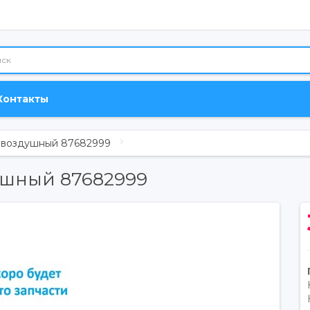
Контакты
р воздушный 87682999
ушный 87682999