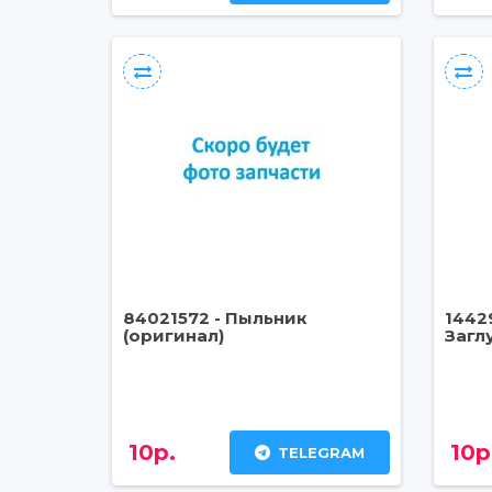
84021572 - Пыльник
1442
(оригинал)
Загл
10р.
10р
TELEGRAM