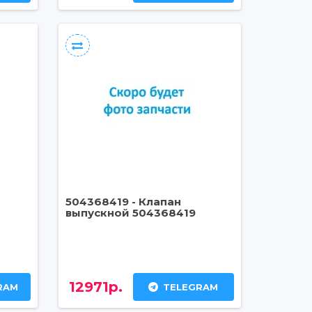
504368419 - Клапан
выпускной 504368419
12971р.
RAM
TELEGRAM