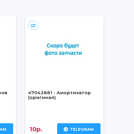
ров
47042881 - Амортизатор
(оригинал)
10р.
RAM
TELEGRAM