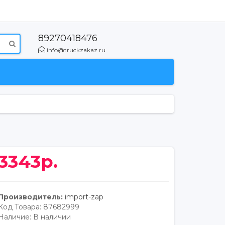
89270418476
info@truckzakaz.ru
3343р.
Производитель:
import-zap
Код Товара:
87682999
Наличие:
В наличии