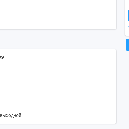
99
. выходной