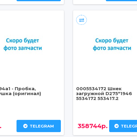
94a1 - Пробка,
0005534172 Шнек
ушка (оригинал)
загружной D275*1946
5534172 553417.2
.
358744р.
TELEGRAM
TELEG