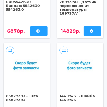
0005542630
289737A1 - Датчик
Бандаж 5542630
переключения
554263.0
температуры
289737А1
6878р.
14829р.
85827393 - Тяга
14497431 - Шайба
85827393
14497431