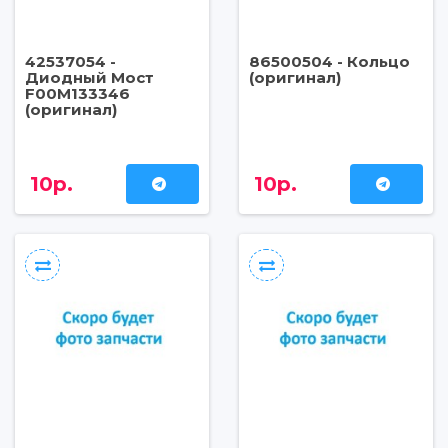
42537054 -
86500504 - Кольцо
Диодный Мост
(оригинал)
F00M133346
(оригинал)
10р.
10р.