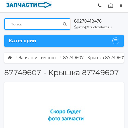
89270418476
info@truckzakaz.ru
Категории
Запчасти - импорт
87749607 - Крышка 87749607
87749607 - Крышка 87749607