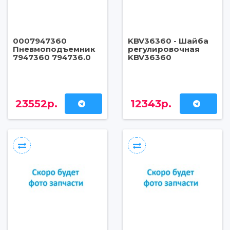
0007947360
KBV36360 - Шайба
Пневмоподъемник
регулировочная
7947360 794736.0
KBV36360
23552р.
12343р.