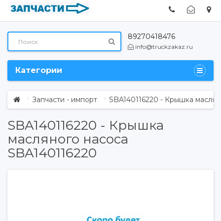
89270418476
info@truckzakaz.ru
Категории
Запчасти - импорт
SBA140116220 - Крышка маслян
SBA140116220 - Крышка
масляного насоса
SBA140116220