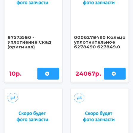
87575580 -
0006278490 Кольцо
Уплотнение Скад
уплотнительное
(оригинал)
6278490 627849.0
10р.
24067р.