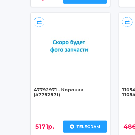
47792971 - Коронка
1105
(47792971)
1105
5171р.
486
TELEGRAM