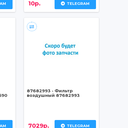
10р.
RAM
TELEGRAM
87682993 - Фильтр
590
воздушный 87682993
7029р.
RAM
TELEGRAM