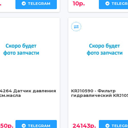
.
10р.
TELEGRAM
TELEG
4264 Датчик давления
KRJ10590 - Фильтр
см.масла
гидравлический KRJ10
50р.
24143р.
TELEGRAM
TELEG