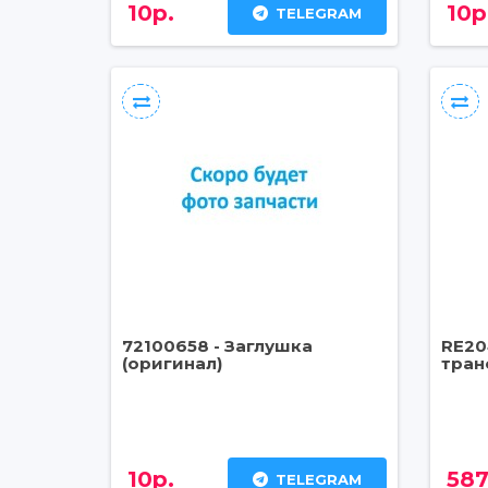
10р.
10р
TELEGRAM
72100658 - Заглушка
RE20
(оригинал)
тран
10р.
587
TELEGRAM