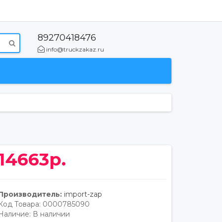
89270418476
info@truckzakaz.ru
14663р.
Производитель:
import-zap
Код Товара:
0000785090
Наличие:
В наличии