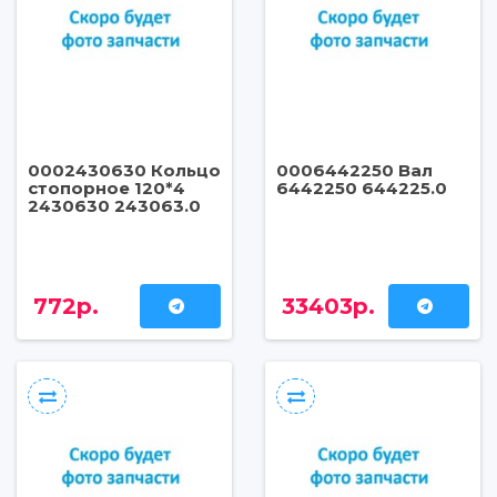
0002430630 Кольцо
0006442250 Вал
стопорное 120*4
6442250 644225.0
2430630 243063.0
772р.
33403р.