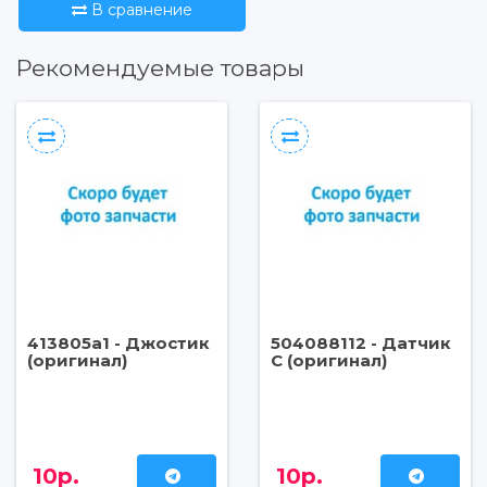
В сравнение
Рекомендуемые товары
413805a1 - Джостик
504088112 - Датчик
(оригинал)
C (оригинал)
10р.
10р.