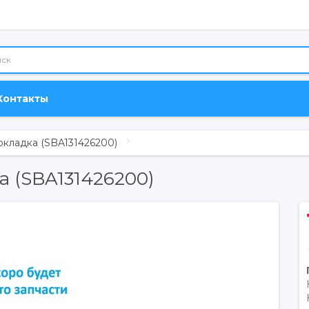
Контакты
окладка (SBA131426200)
а (SBA131426200)