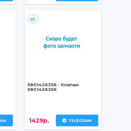
5801426356 - Клапан
5801426356
1429р.
RAM
TELEGRAM