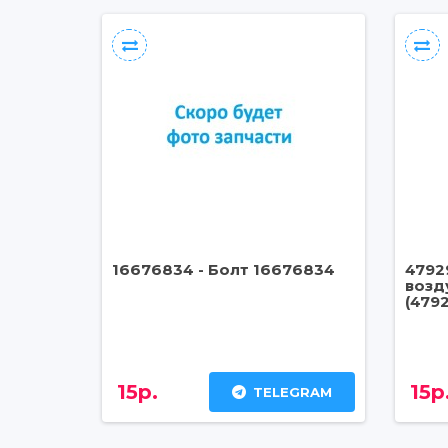
16676834 - Болт 16676834
4792
возд
(479
15р.
15р
TELEGRAM