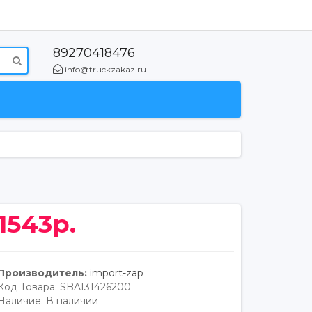
89270418476
info@truckzakaz.ru
1543р.
Производитель:
import-zap
Код Товара:
SBA131426200
Наличие:
В наличии