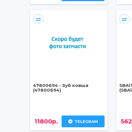
47800694 - Зуб ковша
SBA1
(47800694)
(SBA
11800р.
562
TELEGRAM