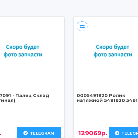
7091 - Палец Склад
0005491920 Ролик
гинал)
натяжной 5491920 5491
.
129069р.
TELEGRAM
TELEG