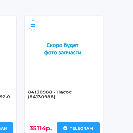
84130988 - Насос
92.0
(84130988)
35114р.
RAM
TELEGRAM