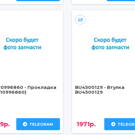
10996860 - Прокладка
BU4500129 - Втулка
110996860)
BU4500129
9р.
1971р.
TELEGRAM
TELEG